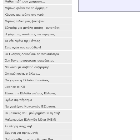
Μάθαι πεδή μου γράματτα...
Μήπως φτάνει πια το άρμεγμα;
Κάνουν μια τρύπα στο νερό
Μήπως τελικά μάς ψεκάζουν;
Σύνταξη: μια μεγάλη απάτη - αυταπάτη
Η χώρα της απόλυτης ατιμωρησίας!
Το νέο λιμάνι της Πάτρας
Στην υγεία των κορόιδων!
Οι Έλληνες δουλεύουν το περισσότερο...
Ό,τι δεν απαγορεύεται, επιτρέπεται.
Να κάνουμε σοβαρή συζήτηση!
Οχι εγώ κυρία, ο άλλος...
Θα γεμίσει η Ελλάδα Καναδούς...
Licence to Kill
Σώστε την Ελλάδα απ'τους Έλληνες!
Βγάλε συμπέρασμα
Να γιατί έγινα Κοινωνικός Εξόριστος
Oι μαλακίες σου, μού ρημάζουν τη ζωή!
Μαλακισμένη Ελληνίδα Μάνα (ΜΕΜ)
Σε πλήρη σύγχυση!
Εμμονή για την εμμονή
Πού τάμαθες αυτά τα ελληνικά βρε...