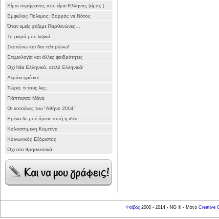
Είμαι περήφανος που είμαι Ελληνας (είμαι; )
Εμφύλιος Πόλεμος: Βορράς vs Νότος
Όταν εμείς χτίζαμε Παρθενώνες…
Το μικρό μου λεξικό
Σκοτώνω και δεν πληρώνω!
Ετυμολογία και άλλες φαιδρότητες
Οχι Νέα Ελληνικά, απλά Ελληνικά!
Αεράκι φρέσκο
Τώρα, τι τους λες;
Γιάππισσα Μάνα
Οι κοτσάνες του "Αθήνα 2004"
Εμένα δε μού άρεσε αυτή η ιδέα
Καλοστημένη Κομπίνα
Κοινωνικός Εξόριστος
Οχι στα θρησκευτικά!
Φοίβος
2000 - 2014 - NO © - Μόνο
Creative