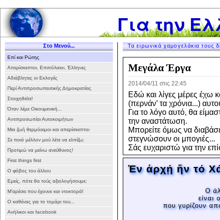
Για την Ελ
Στο Μενού...
Τα ειρωνικά χαμογελάκια τους δ
Επί και Ρώτης
Μεγάλα Έργα
Απερίσκεπτοι, Επιπόλαιοι, Έλληνες
Αδιάβλητες οι Εκλογές
2014/04/11 στις 22:45
Περί Αντιπροσωπευτικής Δημοκρατίας
Εδώ και λίγες μέρες έχω κα
Στοιχηθείτε!
(περνάν’ τα χρόνια...) αυτο
Όταν λέμε Οικουμενική...
Για το λόγο αυτό, θα είμα
Αντιπροσωπίαι Αυτοκοιμήτων
την αναστάτωση.
Μπορείτε όμως να διαβάσε
Μια ζωή θερμόαιμοι και απερίσκεπτοι
στεγνώσουν οι μπογιές...
Σε ποιό μέλλον μού λέτε να ελπίζω;
Σάς ευχαριστώ για την επ
Προτιμώ να μείνω ανεύθυνος!
First things first
Ἐν ἀρχῄ ἤν τό 
Ο φόβος του άλλου
Εμείς, πότε θα τούς αξιολογήσουμε;
Ο άλ
Μ'αρέσει που έχουνε και ντοκτορά!
είναι 
Ο καθένας για το τομάρι του...
που γυρίζουν απ
Ανήλικοι και facebook