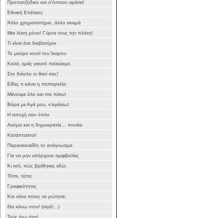
Προπατζήδικο και σ'όποιον αρέσει!
Εθνική Επέτειος
Άλλο χρηματιστήριο, άλλο σινεμά
Μια λύση μόνο! Γύρνα τους την πλάτη!
Τι είναι ένα διαβατήριο
Το μαύρο κουτί του Ίκαρου
Καλά, εμείς γιαυτό παλεύαμε;
Στο διάολο οι θεοί σας!
Είδες τι κάνει η παπαγαλία;
Μένουμε όλο και πιο πίσω!
Βάρα με Αγά μου, ν'αγιάσω!
Η αποχή σαν όπλο
Ακόμα και η δημοκρατία… πονάει
Κατάπτυστοι!
Παρασκευαΐδη το ανάγνωσμα
Για να μην υπάρχουν αμφιβολίες
Κι εσύ, πώς βρέθηκες εδώ;
Τόπε, τόπε;
Γραφικότητες
Και σένα ποιος σε ρώτησε;
Θα κάνω ντου! (σιγά!...)
Τούς έχω άχτι!