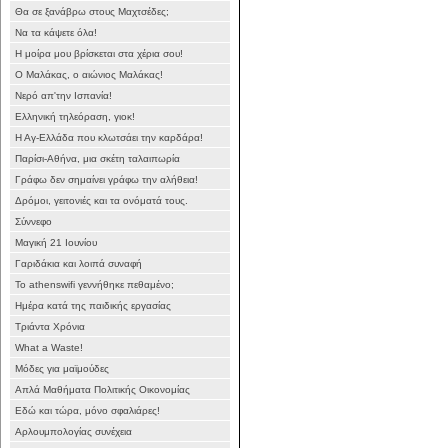
Θα σε ξανάβρω στους Μαχτσέδες;
Να τα κάψετε όλα!
Η μοίρα μου βρίσκεται στα χέρια σου!
Ο Μαλάκας, ο αιώνιος Μαλάκας!
Νερό απ'την Ισπανία!
Ελληνική τηλεόραση, γιοκ!
Η Αγ-Ελλάδα που κλωτσάει την καρδάρα!
Παρίσι-Αθήνα, μια σκέτη ταλαιπωρία
Γράφω δεν σημαίνει γράφω την αλήθεια!
Δρόμοι, γειτονιές και τα ονόματά τους.
Σύννεφο
Μαγική 21 Ιουνίου
Γαριδάκια και λοιπά συναφή
Το athenswifi γεννήθηκε πεθαμένο;
Ημέρα κατά της παιδικής εργασίας
Τριάντα Χρόνια
What a Waste!
Μόδες για μαϊμούδες
Απλά Μαθήματα Πολιτικής Οικονομίας
Εδώ και τώρα, μόνο σφαλιάρες!
Αρλουμπολογίας συνέχεια