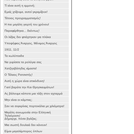
Τί είναι αυτή η εμμονή;
Εμείς χτίζουμε, αυτοί γκρεμίζουν!
Τέτοιος προγραμματισμός!
Η πιο μεγάλη γιορτή του χρόνου!
Παραφέρθηκα... δεόντως!
Οι λέξεις δεν φτιάχτηκαν για πλάκα
Υποψήφιος Άνεργος, Μόνιμος Άνεργος
1911, 11/2
Τα κωλόπαιδα
Να γυρίσετε τα ρολόγια σας
Χατζηαβάτηδες είμαστε!
Ο Τέλειος Ρατσιστής!
Αυτή η χώρα είναι επικίνδυνη!
Γιατί βαράτε την Και Θρησκευμάτων!
Ας βάλουμε κάποτε μια τάξη στον αχταρμά
Μην είναι οι κάμπιες;
Σαν να συγκρίνεις πορτοκάλια με χιλιόμετρα!
Μεγάλη συνωμοσία στην Ελληνική
Τηλεόραση!
Δήμαρχε, πόσα βγάζεις;
Μια σωστή δουλειά δεν κάνουν!
Είμαι μεγαλέμπορος όπλων