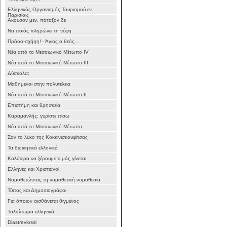
Ελληνικός Οργανισμός Τουρισμού εν
Παρισίοις
Ακουσον μεν, πάταξον δε
Να ποιός πληρώνει τη νύφη
Πρόοο-σχήηη! - Άγιος ο θεός…
Νέα από το Μεσαιωνικό Μέτωπο IV
Νέα από το Μεσαιωνικό Μέτωπο III
Δύσκολα;
Μαθημένοι στην πολυτέλεια
Νέα από το Μεσαιωνικό Μέτωπο II
Επιστήμη και θρησκεία
Καραμανλής: γυρίστε πίσω
Νέα από το Μεσαιωνικό Μέτωπο
Σαν το λύκο της Κοκκινισκουφίτσας
Τα διοικητικά ελληνικά
Καλύτερα να ξέρουμε τι μάς γίνεται
Ελληνες και Χριστιανοί
Νομοθετώντας τη νομοθετική νομοθεσία
Τύπος και Δημοσιογράφοι
Για όποιον αισθάνεται θιγμένος
Ταλαίπωρα ελληνικά!
Diastrevlossi