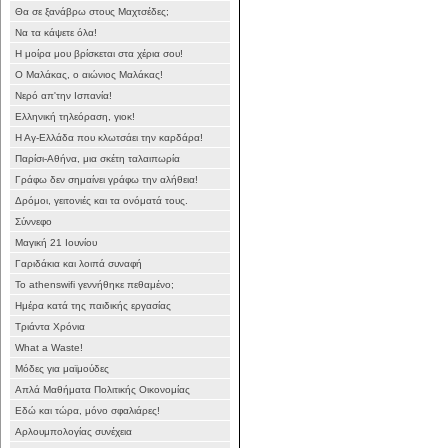
Θα σε ξανάβρω στους Μαχτσέδες;
Να τα κάψετε όλα!
Η μοίρα μου βρίσκεται στα χέρια σου!
Ο Μαλάκας, ο αιώνιος Μαλάκας!
Νερό απ'την Ισπανία!
Ελληνική τηλεόραση, γιοκ!
Η Αγ-Ελλάδα που κλωτσάει την καρδάρα!
Παρίσι-Αθήνα, μια σκέτη ταλαιπωρία
Γράφω δεν σημαίνει γράφω την αλήθεια!
Δρόμοι, γειτονιές και τα ονόματά τους.
Σύννεφο
Μαγική 21 Ιουνίου
Γαριδάκια και λοιπά συναφή
Το athenswifi γεννήθηκε πεθαμένο;
Ημέρα κατά της παιδικής εργασίας
Τριάντα Χρόνια
What a Waste!
Μόδες για μαϊμούδες
Απλά Μαθήματα Πολιτικής Οικονομίας
Εδώ και τώρα, μόνο σφαλιάρες!
Αρλουμπολογίας συνέχεια