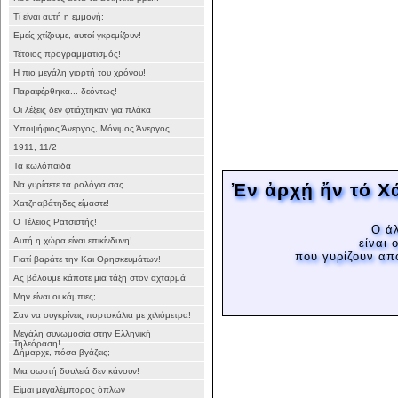
Τί είναι αυτή η εμμονή;
Εμείς χτίζουμε, αυτοί γκρεμίζουν!
Τέτοιος προγραμματισμός!
Η πιο μεγάλη γιορτή του χρόνου!
Παραφέρθηκα... δεόντως!
Οι λέξεις δεν φτιάχτηκαν για πλάκα
Υποψήφιος Άνεργος, Μόνιμος Άνεργος
1911, 11/2
Τα κωλόπαιδα
Να γυρίσετε τα ρολόγια σας
Ἐν ἀρχῄ ἤν τό 
Χατζηαβάτηδες είμαστε!
Ο Τέλειος Ρατσιστής!
Ο άλ
Αυτή η χώρα είναι επικίνδυνη!
είναι 
που γυρίζουν απ
Γιατί βαράτε την Και Θρησκευμάτων!
Ας βάλουμε κάποτε μια τάξη στον αχταρμά
Μην είναι οι κάμπιες;
Σαν να συγκρίνεις πορτοκάλια με χιλιόμετρα!
Μεγάλη συνωμοσία στην Ελληνική
Τηλεόραση!
Δήμαρχε, πόσα βγάζεις;
Μια σωστή δουλειά δεν κάνουν!
Είμαι μεγαλέμπορος όπλων