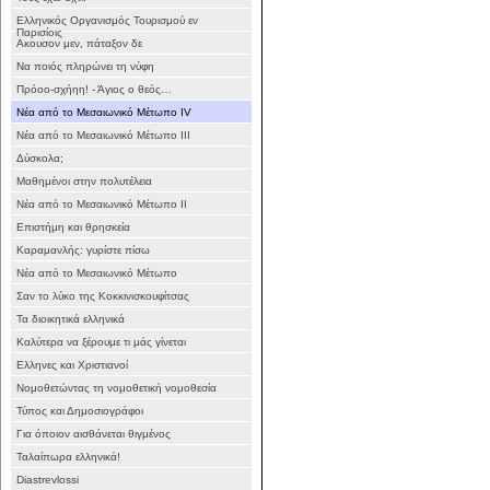
Ελληνικός Οργανισμός Τουρισμού εν
Παρισίοις
Ακουσον μεν, πάταξον δε
Να ποιός πληρώνει τη νύφη
Πρόοο-σχήηη! - Άγιος ο θεός…
Νέα από το Μεσαιωνικό Μέτωπο IV
Νέα από το Μεσαιωνικό Μέτωπο III
Δύσκολα;
Μαθημένοι στην πολυτέλεια
Νέα από το Μεσαιωνικό Μέτωπο II
Επιστήμη και θρησκεία
Καραμανλής: γυρίστε πίσω
Νέα από το Μεσαιωνικό Μέτωπο
Σαν το λύκο της Κοκκινισκουφίτσας
Τα διοικητικά ελληνικά
Καλύτερα να ξέρουμε τι μάς γίνεται
Ελληνες και Χριστιανοί
Νομοθετώντας τη νομοθετική νομοθεσία
Τύπος και Δημοσιογράφοι
Για όποιον αισθάνεται θιγμένος
Ταλαίπωρα ελληνικά!
Diastrevlossi