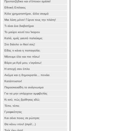
Προπατζήδικο και σ'όποιον αρέσει!
Εθνική Επέτειος
Άλλο χρηματιστήριο, άλλο σινεμά
Μια λύση μόνο! Γύρνα τους την πλάτη!
Τι είναι ένα διαβατήριο
Το μαύρο κουτί του Ίκαρου
Καλά, εμείς γιαυτό παλεύαμε;
Στο διάολο οι θεοί σας!
Είδες τι κάνει η παπαγαλία;
Μένουμε όλο και πιο πίσω!
Βάρα με Αγά μου, ν'αγιάσω!
Η αποχή σαν όπλο
Ακόμα και η δημοκρατία… πονάει
Κατάπτυστοι!
Παρασκευαΐδη το ανάγνωσμα
Για να μην υπάρχουν αμφιβολίες
Κι εσύ, πώς βρέθηκες εδώ;
Τόπε, τόπε;
Γραφικότητες
Και σένα ποιος σε ρώτησε;
Θα κάνω ντου! (σιγά!...)
Τούς έχω άχτι!