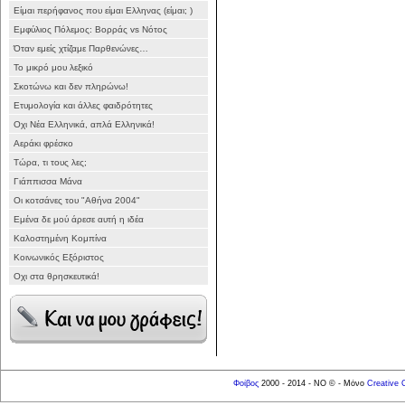
Είμαι περήφανος που είμαι Ελληνας (είμαι; )
Εμφύλιος Πόλεμος: Βορράς vs Νότος
Όταν εμείς χτίζαμε Παρθενώνες…
Το μικρό μου λεξικό
Σκοτώνω και δεν πληρώνω!
Ετυμολογία και άλλες φαιδρότητες
Οχι Νέα Ελληνικά, απλά Ελληνικά!
Αεράκι φρέσκο
Τώρα, τι τους λες;
Γιάππισσα Μάνα
Οι κοτσάνες του "Αθήνα 2004"
Εμένα δε μού άρεσε αυτή η ιδέα
Καλοστημένη Κομπίνα
Κοινωνικός Εξόριστος
Οχι στα θρησκευτικά!
Φοίβος
2000 - 2014 - NO © - Μόνο
Creative