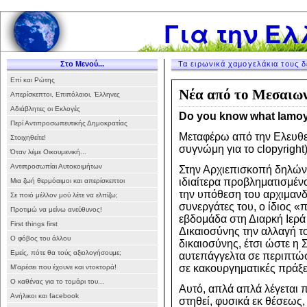
Για την Ελ
Στο Μενού...
Τα ειρωνικά χαμογελάκια τους δ
Επί και Ρώτης
Νέα από το Μεσαιω
Απερίσκεπτοι, Επιπόλαιοι, Έλληνες
Αδιάβλητες οι Εκλογές
Do you know what lamo
Περί Αντιπροσωπευτικής Δημοκρατίας
Μεταφέρω από την Ελευθερ
Στοιχηθείτε!
συγνώμη για το clopyright)
Όταν λέμε Οικουμενική...
Αντιπροσωπίαι Αυτοκοιμήτων
Στην Αρχιεπισκοπή δηλώνο
ιδιαίτερα προβληματισμένος
Μια ζωή θερμόαιμοι και απερίσκεπτοι
την υπόθεση του αρχιμαν
Σε ποιό μέλλον μού λέτε να ελπίζω;
συνεργάτες του, ο ίδιος «
Προτιμώ να μείνω ανεύθυνος!
εβδομάδα στη Διαρκή Ιερά
First things first
Δικαιοσύνης την αλλαγή τ
Ο φόβος του άλλου
δικαιοσύνης, έτσι ώστε η 
Εμείς, πότε θα τούς αξιολογήσουμε;
αυτεπάγγελτα σε περιπτώσ
σε κακουργηματικές πράξε
Μ'αρέσει που έχουνε και ντοκτορά!
Ο καθένας για το τομάρι του...
Αυτό, απλά απλά λέγεται 
Ανήλικοι και facebook
στηθεί, φυσικά εκ θέσεως,