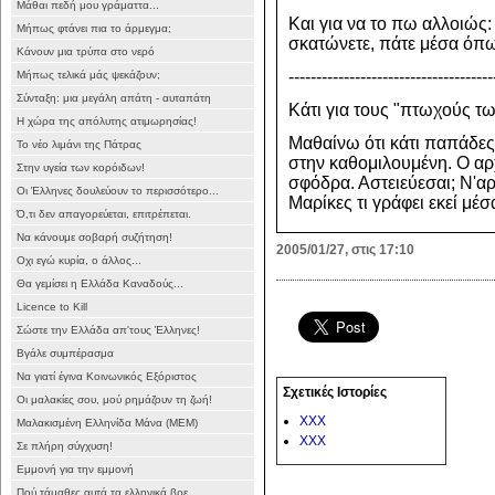
Μάθαι πεδή μου γράματτα...
Και για να το πω αλλοιώς: 
Μήπως φτάνει πια το άρμεγμα;
σκατώνετε, πάτε μέσα όπω
Κάνουν μια τρύπα στο νερό
-------------------------------------
Μήπως τελικά μάς ψεκάζουν;
Σύνταξη: μια μεγάλη απάτη - αυταπάτη
Κάτι για τους "πτωχούς τω
Η χώρα της απόλυτης ατιμωρησίας!
Μαθαίνω ότι κάτι παπάδες 
Το νέο λιμάνι της Πάτρας
στην καθομιλουμένη. Ο α
Στην υγεία των κορόιδων!
σφόδρα. Αστειεύεσαι; Ν'α
Οι Έλληνες δουλεύουν το περισσότερο...
Μαρίκες τι γράφει εκεί μέ
Ό,τι δεν απαγορεύεται, επιτρέπεται.
Να κάνουμε σοβαρή συζήτηση!
2005/01/27, στις 17:10
Οχι εγώ κυρία, ο άλλος...
Θα γεμίσει η Ελλάδα Καναδούς...
Licence to Kill
Σώστε την Ελλάδα απ'τους Έλληνες!
Βγάλε συμπέρασμα
Να γιατί έγινα Κοινωνικός Εξόριστος
Σχετικές Ιστορίες
Oι μαλακίες σου, μού ρημάζουν τη ζωή!
XXX
Μαλακισμένη Ελληνίδα Μάνα (ΜΕΜ)
XXX
Σε πλήρη σύγχυση!
Εμμονή για την εμμονή
Πού τάμαθες αυτά τα ελληνικά βρε...