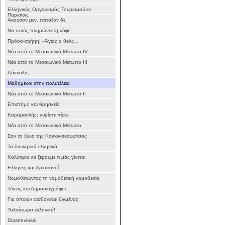
Ελληνικός Οργανισμός Τουρισμού εν
Παρισίοις
Ακουσον μεν, πάταξον δε
Να ποιός πληρώνει τη νύφη
Πρόοο-σχήηη! - Άγιος ο θεός…
Νέα από το Μεσαιωνικό Μέτωπο IV
Νέα από το Μεσαιωνικό Μέτωπο III
Δύσκολα;
Μαθημένοι στην πολυτέλεια
Νέα από το Μεσαιωνικό Μέτωπο II
Επιστήμη και θρησκεία
Καραμανλής: γυρίστε πίσω
Νέα από το Μεσαιωνικό Μέτωπο
Σαν το λύκο της Κοκκινισκουφίτσας
Τα διοικητικά ελληνικά
Καλύτερα να ξέρουμε τι μάς γίνεται
Ελληνες και Χριστιανοί
Νομοθετώντας τη νομοθετική νομοθεσία
Τύπος και Δημοσιογράφοι
Για όποιον αισθάνεται θιγμένος
Ταλαίπωρα ελληνικά!
Diastrevlossi