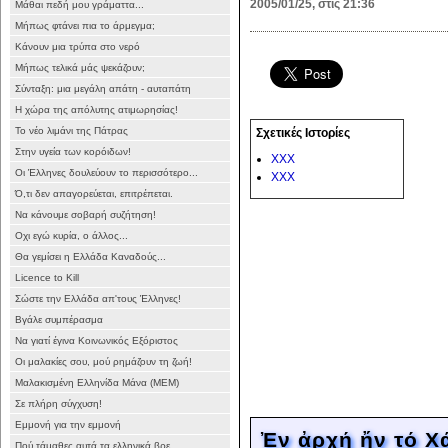
2005/01/25, στις 21:36
Μάθαι πεδή μου γράματτα...
Μήπως φτάνει πια το άρμεγμα;
Κάνουν μια τρύπα στο νερό
Μήπως τελικά μάς ψεκάζουν;
Σύνταξη: μια μεγάλη απάτη - αυταπάτη
Η χώρα της απόλυτης ατιμωρησίας!
Το νέο λιμάνι της Πάτρας
Σχετικές Ιστορίες
Στην υγεία των κορόιδων!
XXX
Οι Έλληνες δουλεύουν το περισσότερο...
XXX
Ό,τι δεν απαγορεύεται, επιτρέπεται.
Να κάνουμε σοβαρή συζήτηση!
Οχι εγώ κυρία, ο άλλος...
Θα γεμίσει η Ελλάδα Καναδούς...
Licence to Kill
Σώστε την Ελλάδα απ'τους Έλληνες!
Βγάλε συμπέρασμα
Να γιατί έγινα Κοινωνικός Εξόριστος
Oι μαλακίες σου, μού ρημάζουν τη ζωή!
Μαλακισμένη Ελληνίδα Μάνα (ΜΕΜ)
Σε πλήρη σύγχυση!
Εμμονή για την εμμονή
Ἐν ἀρχῄ ἤν τό 
Πού τάμαθες αυτά τα ελληνικά βρε...