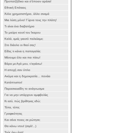
Προπατζήδικο και σ'όποιον αρέσει!
Εθνική Επέτειος
Άλλο χρηματιστήριο, άλλο σινεμά
Μια λύση μόνο! Γύρνα τους την πλάτη!
Τι είναι ένα διαβατήριο
Το μαύρο κουτί του Ίκαρου
Καλά, εμείς γιαυτό παλεύαμε;
Στο διάολο οι θεοί σας!
Είδες τι κάνει η παπαγαλία;
Μένουμε όλο και πιο πίσω!
Βάρα με Αγά μου, ν'αγιάσω!
Η αποχή σαν όπλο
Ακόμα και η δημοκρατία… πονάει
Κατάπτυστοι!
Παρασκευαΐδη το ανάγνωσμα
Για να μην υπάρχουν αμφιβολίες
Κι εσύ, πώς βρέθηκες εδώ;
Τόπε, τόπε;
Γραφικότητες
Και σένα ποιος σε ρώτησε;
Θα κάνω ντου! (σιγά!...)
Τούς έχω άχτι!