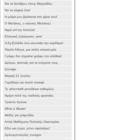
Θα σε ξανάβρω στους Μαχτσέδες;
Να τα κάψετε όλα!
Η μοίρα μου βρίσκεται στα χέρια σου!
Ο Μαλάκας, ο αιώνιος Μαλάκας!
Νερό απ'την Ισπανία!
Ελληνική τηλεόραση, γιοκ!
Η Αγ-Ελλάδα που κλωτσάει την καρδάρα!
Παρίσι-Αθήνα, μια σκέτη ταλαιπωρία
Γράφω δεν σημαίνει γράφω την αλήθεια!
Δρόμοι, γειτονιές και τα ονόματά τους.
Σύννεφο
Μαγική 21 Ιουνίου
Γαριδάκια και λοιπά συναφή
Το athenswifi γεννήθηκε πεθαμένο;
Ημέρα κατά της παιδικής εργασίας
Τριάντα Χρόνια
What a Waste!
Μόδες για μαϊμούδες
Απλά Μαθήματα Πολιτικής Οικονομίας
Εδώ και τώρα, μόνο σφαλιάρες!
Αρλουμπολογίας συνέχεια