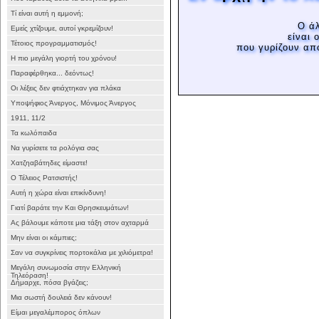
Τί είναι αυτή η εμμονή;
Ο άλ
Εμείς χτίζουμε, αυτοί γκρεμίζουν!
είναι 
Τέτοιος προγραμματισμός!
που γυρίζουν απ
Η πιο μεγάλη γιορτή του χρόνου!
Παραφέρθηκα... δεόντως!
Οι λέξεις δεν φτιάχτηκαν για πλάκα
Υποψήφιος Άνεργος, Μόνιμος Άνεργος
1911, 11/2
Τα κωλόπαιδα
Να γυρίσετε τα ρολόγια σας
Χατζηαβάτηδες είμαστε!
Ο Τέλειος Ρατσιστής!
Αυτή η χώρα είναι επικίνδυνη!
Γιατί βαράτε την Και Θρησκευμάτων!
Ας βάλουμε κάποτε μια τάξη στον αχταρμά
Μην είναι οι κάμπιες;
Σαν να συγκρίνεις πορτοκάλια με χιλιόμετρα!
Μεγάλη συνωμοσία στην Ελληνική
Τηλεόραση!
Δήμαρχε, πόσα βγάζεις;
Μια σωστή δουλειά δεν κάνουν!
Είμαι μεγαλέμπορος όπλων