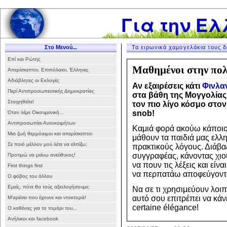
Για την Ελ
Στο Μενού...
Τα ειρωνικά χαμογελάκια τους δ
Επί και Ρώτης
Μαθημένοι στην πολ
Απερίσκεπτοι, Επιπόλαιοι, Έλληνες
Αδιάβλητες οι Εκλογές
Αν εξαιρέσεις κάτι
Φινλα
Περί Αντιπροσωπευτικής Δημοκρατίας
στα βάθη της Μογγολίας
Στοιχηθείτε!
τον πιο λίγο κόσμο στον
snob!
Όταν λέμε Οικουμενική...
Αντιπροσωπίαι Αυτοκοιμήτων
Καμιά φορά ακούω κάποιου
Μια ζωή θερμόαιμοι και απερίσκεπτοι
μάθουν τα παιδιά μας ελλ
Σε ποιό μέλλον μού λέτε να ελπίζω;
πρακτικούς λόγους. Διάβαζ
συγγραφέας, κάνοντας χιο
Προτιμώ να μείνω ανεύθυνος!
να πουν τις λέξεις και είν
First things first
να περπατάω αποφεύγοντας 
Ο φόβος του άλλου
Εμείς, πότε θα τούς αξιολογήσουμε;
Να σε τι χρησιμεύουν λοιπό
αυτό σου επιτρέπει να κάν
Μ'αρέσει που έχουνε και ντοκτορά!
certaine élégance!
Ο καθένας για το τομάρι του...
Ανήλικοι και facebook