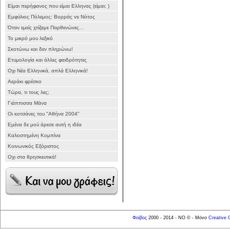
Είμαι περήφανος που είμαι Ελληνας (είμαι; )
Εμφύλιος Πόλεμος: Βορράς vs Νότος
Όταν εμείς χτίζαμε Παρθενώνες…
Το μικρό μου λεξικό
Σκοτώνω και δεν πληρώνω!
Ετυμολογία και άλλες φαιδρότητες
Οχι Νέα Ελληνικά, απλά Ελληνικά!
Αεράκι φρέσκο
Τώρα, τι τους λες;
Γιάππισσα Μάνα
Οι κοτσάνες του "Αθήνα 2004"
Εμένα δε μού άρεσε αυτή η ιδέα
Καλοστημένη Κομπίνα
Κοινωνικός Εξόριστος
Οχι στα θρησκευτικά!
Φοίβος
2000 - 2014 - NO © - Μόνο
Creative